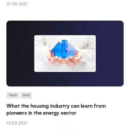
31
.
05
.
2021
Tech
Grid
What the housing industry can learn from
pioneers in the energy sector
12
.
03
.
2021