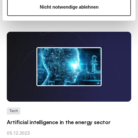
in customer contact
Nicht notwendige ablehnen
04
.
03
.
2024
Tech
Artificial intelligence in the energy sector
05
.
12
.
2023