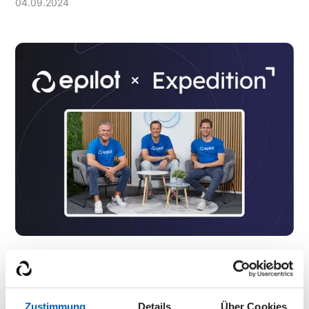
04
.
09
.
2024
epilot receives 10 million euros from Expedition
Growth Capital to accelerate energy transition
10
.
07
.
2024
Zustimmung
Details
Über Cookies