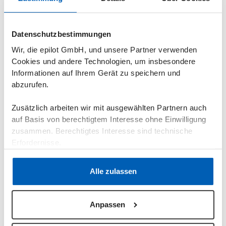
Datenschutzbestimmungen
Wir, die epilot GmbH, und unsere Partner verwenden
Cookies und andere Technologien, um insbesondere
Informationen auf Ihrem Gerät zu speichern und
Energy solutions
abzurufen.
Viessmann Climate Solutions und Stadtwerke
Osnabrück starten durch mit smarter
Zusätzlich arbeiten wir mit ausgewählten Partnern auch
Kooperation im EDL-Fulfillment
auf Basis von berechtigtem Interesse ohne Einwilligung
zusammen. Berechtigtes Interesse sind technische
12
.
05
.
2024
Erfordernisse.
Datenschutzerklärung
·
Impressum
Alle zulassen
Commodities
Anpassen
How you can effectively support your employees