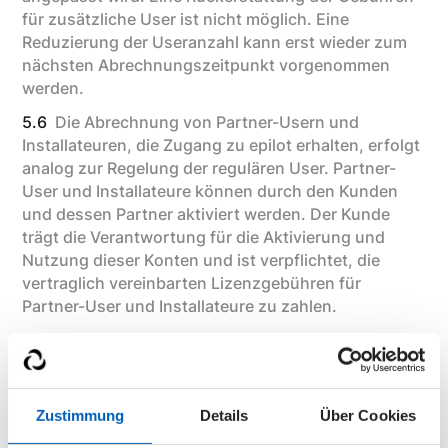
für zusätzliche User ist nicht möglich. Eine
Reduzierung der Useranzahl kann erst wieder zum
nächsten Abrechnungszeitpunkt vorgenommen
werden.
5.6
Die Abrechnung von Partner-Usern und
Installateuren, die Zugang zu epilot erhalten, erfolgt
analog zur Regelung der regulären User. Partner-
User und Installateure können durch den Kunden
und dessen Partner aktiviert werden. Der Kunde
trägt die Verantwortung für die Aktivierung und
Nutzung dieser Konten und ist verpflichtet, die
vertraglich vereinbarten Lizenzgebühren für
Partner-User und Installateure zu zahlen.
5.7
Die Lizenzen für User, Installateure und Partner-
User werden als Seat-Lizenzen vergeben. Ein Seat
entspricht jeweils einem aktiven Nutzerzugang zur
epilot Cloud und ist entsprechend abrechenbar.
Zustimmung
Details
Über Cookies
Überschreitet die Anzahl der aktiven Seats die