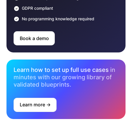
GDPR compliant
No programming knowledge required
Book a demo
Learn how to set up full use cases
in
minutes with our growing library of
validated blueprints.
Learn more ->