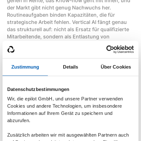
gehen in Rente, das Know-how geht mit ihnen, und
der Markt gibt nicht genug Nachwuchs her.
Routineaufgaben binden Kapazitäten, die für
strategische Arbeit fehlen. Vertical AI fängt genau
das strukturell auf: nicht als Ersatz für qualifizierte
Mitarbeitende, sondern als Entlastung von
Aufgaben, die kein menschliches Urteilsvermögen
brauchen.
Was das für die Sicherheit bedeutet
: DSGVO-
Zustimmung
Details
Über Cookies
konform, kein Training mit Kundendaten, strikte
Mandantentrennung, alle Daten bleiben in
Deutschland. epilot ist ISO 27001 zertifiziert und
Datenschutzbestimmungen
NIS-2-konform — die Anforderungen, die als
Wir, die epilot GmbH, und unsere Partner verwenden
Betreiber kritischer Infrastruktur an euch gestellt
Cookies und andere Technologien, um insbesondere
werden, sind strukturell erfüllt.
Informationen auf Ihrem Gerät zu speichern und
abzurufen.
Fazit: Architektur ist eine
Zusätzlich arbeiten wir mit ausgewählten Partnern auch