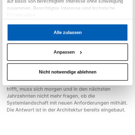
strategische Entscheidung
auf Basis von berechtigtem Interesse ohne Einwilligung
zusammen. Berechtigtes Interesse sind technische
Erfordernisse.
Die fünf Prinzipien hängen zusammen. Radikale
Vereinfachung schafft Kapazitäten. Offene
Datenschutzerklärung
·
Impressum
Alle zulassen
Architektur sichert Flexibilität. Datenhoheit
ermöglicht Entscheidungsfreiheit darüber, was und
wie schnell migriert werden soll. Cloud-native hält
Anpassen
die Plattform aktuell. Und Vertical AI fängt den
Fachkräftemangel und Routineaufgaben strukturell
auf.
Nicht notwendige ablehnen
Wer heute die richtige Architekturentscheidung
trifft, muss sich morgen und in den nächsten
Jahrzehnten nicht mehr fragen, ob die
Systemlandschaft mit neuen Anforderungen mithält.
Die Antwort ist in der Architektur bereits eingebaut.