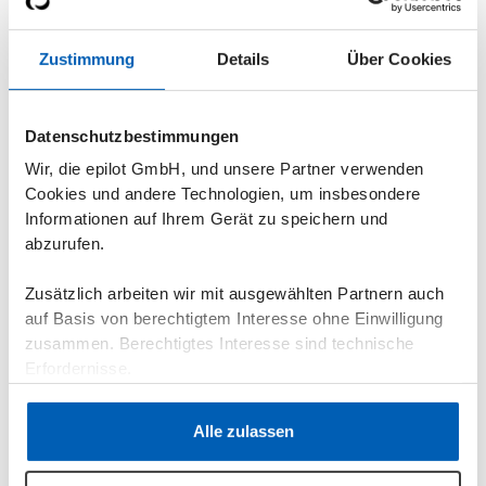
Routineaufgaben binden Kapazitäten, die für
strategische Arbeit fehlen. Vertical AI fängt genau
das strukturell auf: nicht als Ersatz für qualifizierte
Zustimmung
Details
Über Cookies
Mitarbeitende, sondern als Entlastung von
Aufgaben, die kein menschliches Urteilsvermögen
brauchen.
Datenschutzbestimmungen
Was das für die Sicherheit bedeutet
: DSGVO-
Wir, die epilot GmbH, und unsere Partner verwenden
konform, kein Training mit Kundendaten, strikte
Cookies und andere Technologien, um insbesondere
Mandantentrennung, alle Daten bleiben in
Informationen auf Ihrem Gerät zu speichern und
Deutschland. epilot ist ISO 27001 zertifiziert und
abzurufen.
NIS-2-konform — die Anforderungen, die als
Betreiber kritischer Infrastruktur an euch gestellt
Zusätzlich arbeiten wir mit ausgewählten Partnern auch
werden, sind strukturell erfüllt.
auf Basis von berechtigtem Interesse ohne Einwilligung
zusammen. Berechtigtes Interesse sind technische
Erfordernisse.
Fazit: Architektur ist eine
Datenschutzerklärung
·
Impressum
Alle zulassen
strategische Entscheidung