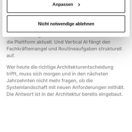
Anpassen
Die fünf Prinzipien hängen zusammen. Radikale
Vereinfachung schafft Kapazitäten. Offene
Architektur sichert Flexibilität. Datenhoheit
Nicht notwendige ablehnen
ermöglicht Entscheidungsfreiheit darüber, was und
wie schnell migriert werden soll. Cloud-native hält
die Plattform aktuell. Und Vertical AI fängt den
Fachkräftemangel und Routineaufgaben strukturell
auf.
Wer heute die richtige Architekturentscheidung
trifft, muss sich morgen und in den nächsten
Jahrzehnten nicht mehr fragen, ob die
Systemlandschaft mit neuen Anforderungen mithält.
Die Antwort ist in der Architektur bereits eingebaut.