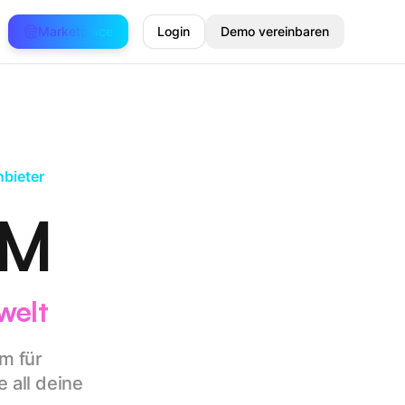
Marketplace
Login
Demo vereinbaren
nbieter
RM
welt
rm für
 all deine