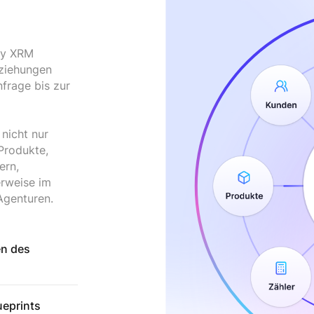
rgy XRM
eziehungen
frage bis zur
nicht nur
Produkte,
ern,
erweise im
Agenturen.
n des
ueprints