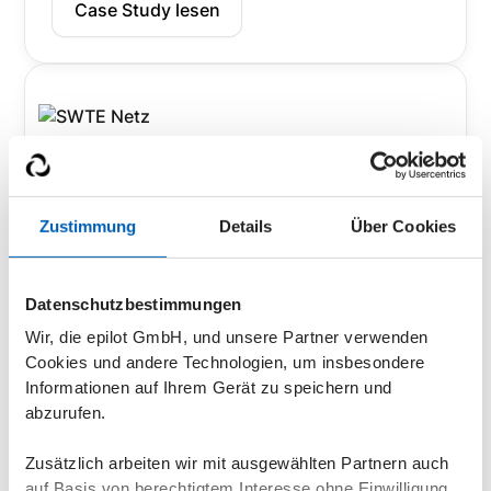
Case Study lesen
Netzbetreiber
Zustimmung
Details
Über Cookies
"Ein großer Vorteil in der
Zusammenarbeit mit epilot ist für
Datenschutzbestimmungen
uns auch die aktive Mitgestaltung
Wir, die epilot GmbH, und unsere Partner verwenden
der Lösung als Pilotpartner, um
Cookies und andere Technologien, um insbesondere
gemeinsam das beste Ergebnis zu
Informationen auf Ihrem Gerät zu speichern und
erzielen. So haben wir uns in
abzurufen.
kürzester Zeit zukunftssicher
aufgestellt und können sowohl
Zusätzlich arbeiten wir mit ausgewählten Partnern auch
auf Basis von berechtigtem Interesse ohne Einwilligung