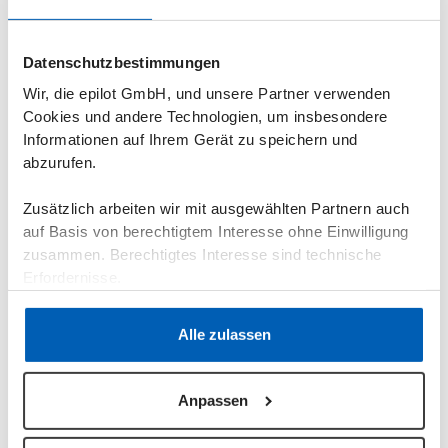
Durchführung von regelmäßigen
Selbstevaluierungen zur Identifizierung und
Datenschutzbestimmungen
Behebung von Barrieren.
Wir, die epilot GmbH, und unsere Partner verwenden
Aktualisierung unserer Portale, um den WCAG
Cookies und andere Technologien, um insbesondere
2.2 Level AA Standards zu entsprechen.
Informationen auf Ihrem Gerät zu speichern und
Refactoring aller Legacy-Portale auf neues
abzurufen.
barrierefreies Kundenportal
Zusätzlich arbeiten wir mit ausgewählten Partnern auch
Einbeziehung von Nutzerfeedback, um
auf Basis von berechtigtem Interesse ohne Einwilligung
sicherzustellen, dass unsere Dienste den
zusammen. Berechtigtes Interesse sind technische
unterschiedlichen Bedürfnissen aller Nutzer
Erfordernisse.
gerecht werden
Datenschutzerklärung
·
Impressum
Prüfung der Barrierefreiheit
Alle zulassen
Die Barrierefreiheit unserer Portale wird durch
folgende Maßnahmen überprüft:
Anpassen
Automatisierte Tools (z. B. Axe, Lighthouse)