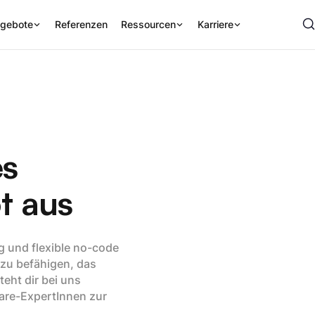
gebote
Referenzen
Ressourcen
Karriere
es
ot aus
g und flexible no-code
 zu befähigen, das
eht dir bei uns
are-ExpertInnen zur