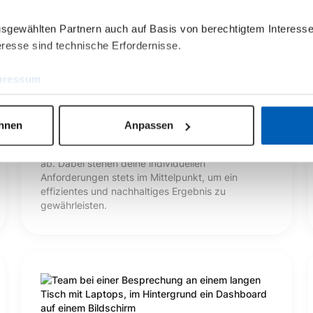
ausgewählten Partnern auch auf Basis von berechtigtem Interesse
resse sind technische Erfordernisse.
Individuelles Projekt
pressum
Für individuelle Wünsche zur Erweiterung des
epilot Funktionsumfangs oder komplexe
Integrationsszenarien bieten wir Projekte an. Wir
ehnen
Anpassen
sorgen für klare Strukturen, eine reibungslose
Koordination und stimmen alle Schritte eng mit dir
ab. Dabei stehen deine individuellen
Anforderungen stets im Mittelpunkt, um ein
effizientes und nachhaltiges Ergebnis zu
gewährleisten.