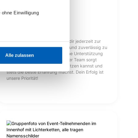
 ohne Einwilligung
Customer Support
Unser Customer Support steht dir jederzeit zur
Seite, um deine Fragen schnell und zuverlässig zu
beantworten. Egal ob technische Unterstützung
Alle zulassen
oder allgemeine Anliegen – unser Team sorgt
dafür, dass du epilot optimal nutzen kannst und
stets die beste Erfahrung machst. Dein Erfolg ist
unsere Priorität!