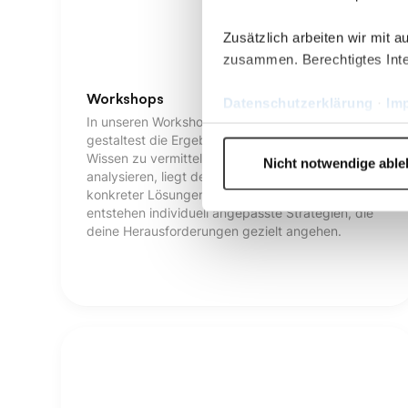
Zusätzlich arbeiten wir mit 
zusammen. Berechtigtes Inte
Workshops
Datenschutzerklärung
·
Im
In unseren Workshops arbeitest du aktiv mit und
gestaltest die Ergebnisse direkt mit. Statt nur
Wissen zu vermitteln oder Prozesse zu
Nicht notwendige abl
analysieren, liegt der Fokus auf der Entwicklung
konkreter Lösungen, die sofort umsetzbar sind. So
entstehen individuell angepasste Strategien, die
deine Herausforderungen gezielt angehen.