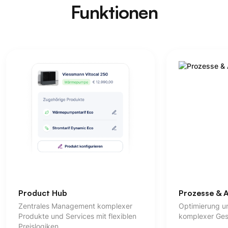
Funktionen
uct Hub
Prozesse & Automatisi
ales Management komplexer
Optimierung und Automati
te und Services mit flexiblen
komplexer Geschäftsproz
ogiken