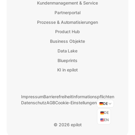
Kundenmanagement & Service
Partnerportal
Prozesse & Automatisierungen
Product Hub
Business Objekte
Data Lake
Blueprints
KI in epilot
Impressum
Barrierefreiheit
Informationspflichten
Datenschutz
AGB
Cookie-Einstellungen
DE
DE
EN
©
2026 epilot