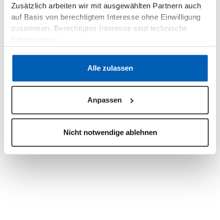
Business Objekte können über Journeys
Zusätzlich arbeiten wir mit ausgewählten Partnern auch
erfasst und mit Automatisierungen sowie
auf Basis von berechtigtem Interesse ohne Einwilligung
Prozessen verknüpft werden. Im
zusammen. Berechtigtes Interesse sind technische
Zusammenspiel mit allen Funktionen des epilot
Erfordernisse.
energy XRM entfaltet die flexible
Datenstruktur ihre volle Power.
Datenschutzerklärung
·
Impressum
Alle zulassen
Anpassen
Demo vereinbaren
Nicht notwendige ablehnen