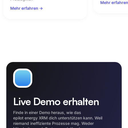
Mehr erfahren ->
erfahren ->
Live Demo erhalten
Finde in einer Demo heraus, wie das
epilot energy XRM dich unterstützen kann. Weil
niemand ineffiziente Prozesse mag. Weder