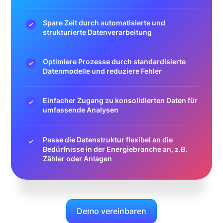
Spare Zeit durch automatisierte und
strukturierte Datenverarbeitung
Optimiere Prozesse durch standardisierte
Datenmodelle und reduziere Fehler
Einfacher Zugang zu konsolidierten Daten für
umfassende Analysen
Passe die Datenstruktur flexibel an die
Bedürfnisse in der Energiebranche an, z.B.
Zähler oder Anlagen
Demo vereinbaren