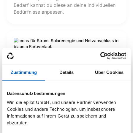
Bedarf kannst du diese an deine individuellen
Bedürfnisse anpassen.
Transparente Auswertung
Ermögliche reibungslose Online-Käufe mit
verschiedenen Zahlungsoptionen und sichere
Zustimmung
Details
Über Cookies
Abschlüsse durch digitale Signaturen.
Datenschutzbestimmungen
Wir, die epilot GmbH, und unsere Partner verwenden
Cookies und andere Technologien, um insbesondere
Informationen auf Ihrem Gerät zu speichern und
abzurufen.
Verzahnung mit Journeys und Prozessen