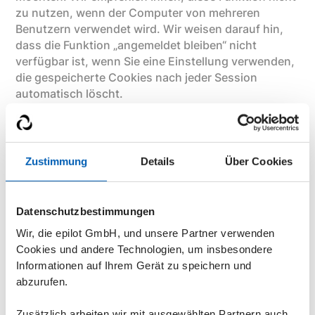
zu nutzen, wenn der Computer von mehreren
Benutzern verwendet wird. Wir weisen darauf hin,
dass die Funktion „angemeldet bleiben“ nicht
verfügbar ist, wenn Sie eine Einstellung verwenden,
die gespeicherte Cookies nach jeder Session
automatisch löscht.
LaunchDarkly (Feature-
Management)
Zustimmung
Details
Über Cookies
Wir nutzen den Dienst LaunchDarkly der
LaunchDarkly, Inc., 1999 Harrison Street, Suite 1100,
Datenschutzbestimmungen
Oakland, CA 94612, USA.
Wir, die epilot GmbH, und unsere Partner verwenden
LaunchDarkly ist ein Feature-Management- und
Cookies und andere Technologien, um insbesondere
Konfigurationsdienst, mit dem wir Funktionen
Informationen auf Ihrem Gerät zu speichern und
unserer Anwendung steuern, testen und optimieren
abzurufen.
können. Der Dienst wird erst nach Ihrer
ausdrücklichen Einwilligung aktiviert.
Zusätzlich arbeiten wir mit ausgewählten Partnern auch