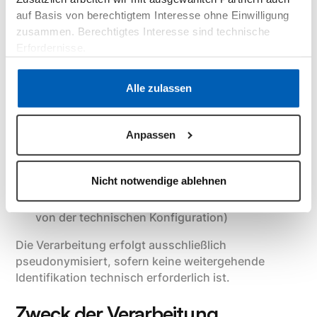
auf Basis von berechtigtem Interesse ohne Einwilligung
Umfang der Verarbeitung
zusammen. Berechtigtes Interesse sind technische
Erfordernisse.
Nach Erteilung Ihrer Einwilligung können
insbesondere folgende Daten verarbeitet werden:
Datenschutzerklärung
·
Impressum
Alle zulassen
Pseudonyme Benutzer- oder Gerätekennungen
Informationen zur Nutzung einzelner Funktionen
Anpassen
(Feature-Flags)
Technische Informationen (z. B. Browsertyp,
Betriebssystem, App-Version, Zeitstempel)
Nicht notwendige ablehnen
IP-Adresse (gekürzt oder vollständig, abhängig
von der technischen Konfiguration)
Die Verarbeitung erfolgt ausschließlich
pseudonymisiert, sofern keine weitergehende
Identifikation technisch erforderlich ist.
Zweck der Verarbeitung