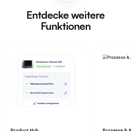
Entdecke weitere
Funktionen
 Hub
Prozesse & Automatisieru