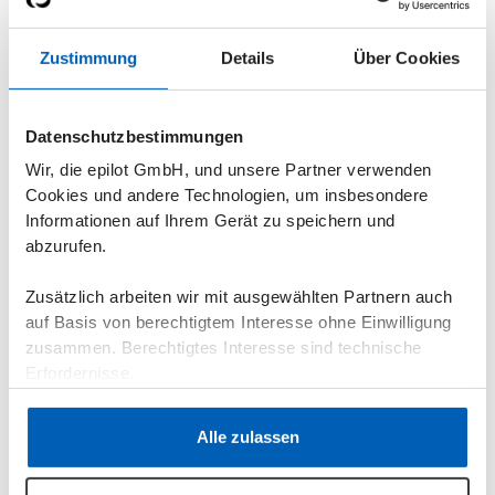
Zustimmung
Details
Über Cookies
Kommunikation
Deine Kunden profitieren von einem effizienten
Nachrichtenaustausch mit deinen Mitarbeitern über
Datenschutzbestimmungen
das Kundenportal. Alle Informationen werden zentral
Wir, die epilot GmbH, und unsere Partner verwenden
festgehalten, sodass keine Details verloren gehen.
Cookies und andere Technologien, um insbesondere
Informationen auf Ihrem Gerät zu speichern und
abzurufen.
Zusätzlich arbeiten wir mit ausgewählten Partnern auch
auf Basis von berechtigtem Interesse ohne Einwilligung
Einsicht in Verbrauchsdaten
zusammen. Berechtigtes Interesse sind technische
Deine Kunden erhalten detaillierte Einblicke in ihr
Erfordernisse.
Energieverbrauchsverhalten durch Smart Meter
Daten. Sie sehen die Auswirkungen dynamischer
Datenschutzerklärung
·
Impressum
Tarife und können monatliche Rechnungsbeträge
Alle zulassen
besser planen.