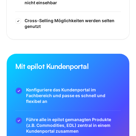
nicht einsehbar
Cross-Selling Möglichkeiten werden selten
genutzt
Mit epilot Kundenportal
Konfiguriere das Kundenportal im
Fachbereich und passe es schnell und
flexibel an
Führe alle in epilot gemanagten Produkte
(z.B. Commodities, EDL) zentral in einem
Kundenportal zusammen