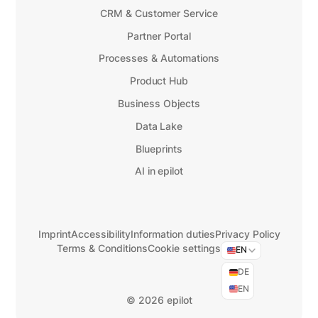
CRM & Customer Service
Partner Portal
Processes & Automations
Product Hub
Business Objects
Data Lake
Blueprints
AI in epilot
Imprint
Accessibility
Information duties
Privacy Policy
Terms & Conditions
Cookie settings
EN
DE
EN
©
2026 epilot