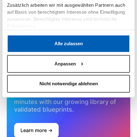
Zusätzlich arbeiten wir mit ausgewählten Partnern auch
you. Because nobody likes inefficient processes. Not
employees, partners or customers.
auf Basis von berechtigtem Interesse ohne Einwilligung
zusammen. Berechtigtes Interesse sind technische
Flexible & expandable in stages
Erfordernisse.
GDPR compliant
Datenschutzerklärung
·
Impressum
No programming knowledge required
Alle zulassen
Book a demo
Anpassen
Nicht notwendige ablehnen
Learn how to set up full use cases
in
minutes with our growing library of
validated blueprints.
Learn more ->