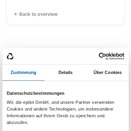
<- Back to overview
Zustimmung
Details
Über Cookies
Datenschutzbestimmungen
Wir, die epilot GmbH, und unsere Partner verwenden
Cookies und andere Technologien, um insbesondere
Get a live demo
Informationen auf Ihrem Gerät zu speichern und
abzurufen.
Find out in a demo how epilot energy XRM can help