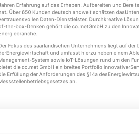
Jahren Erfahrung auf das Erheben, Aufbereiten und Bereits
hat. Über 650 Kunden deutschlandweit schätzen dasUnter
vertrauensvollen Daten-Dienstleister. Durchkreative Lösu
of-the-box-Denken gehört die co.metGmbH zu den Innovati
Energiebranche.
Der Fokus des saarländischen Unternehmens liegt auf der D
derEnergiewirtschaft und umfasst hierzu neben einem Ab
Management-System sowie IoT-Lösungen rund um den F
bietet die co.met GmbH ein breites Portfolio innovativerS
die Erfüllung der Anforderungen des §14a desEnergiewirts
Messstellenbetriebsgesetzes an.