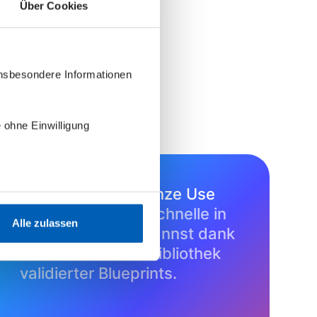
Über Cookies
insbesondere Informationen
 ohne Einwilligung
Erfahre, wie du ganze Use
Cases
in Minutenschnelle in
Alle zulassen
epilot aufsetzen kannst dank
der wachsenden Bibliothek
validierter Blueprints.