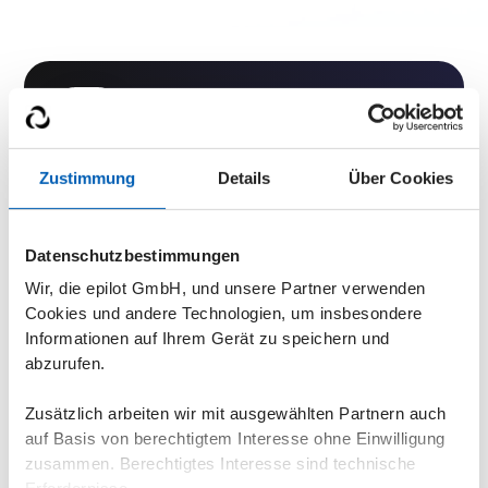
Zustimmung
Details
Über Cookies
Live Demo erhalten
Finde in einer Demo heraus, wie das
Datenschutzbestimmungen
epilot energy XRM dich unterstützen kann. Weil
Wir, die epilot GmbH, und unsere Partner verwenden
niemand ineffiziente Prozesse mag. Weder
Cookies und andere Technologien, um insbesondere
Mitarbeiter noch Partner noch Kunden.
Informationen auf Ihrem Gerät zu speichern und
Flexibel & iterativ ausbaubar
abzurufen.
Datenschutzkonform
Zusätzlich arbeiten wir mit ausgewählten Partnern auch
Keine Programmierkenntnisse erforderlich
auf Basis von berechtigtem Interesse ohne Einwilligung
zusammen. Berechtigtes Interesse sind technische