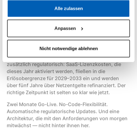
Datenschutzerklärung
·
Impressum
Konsequenzen: Fachbereiche, die selbst gestalten
Alle zulassen
können, reagieren schneller. IT-Teams, die nicht in
Wartung gebunden sind, gestalten strategisch. Und
Organisationen, die nicht bei jeder Anforderung ein
Anpassen
Projekt aufsetzen müssen, sind strukturell agiler.
Was das für 2026 bedeutet
Nicht notwendige ablehnen
Wer die Einführung 2026 abschließt, profitiert
zusätzlich regulatorisch: SaaS-Lizenzkosten, die
dieses Jahr aktiviert werden, fließen in die
Erlösobergrenze für 2029–2033 ein und werden
über fünf Jahre über Netzentgelte refinanziert. Der
richtige Zeitpunkt ist selten so klar wie jetzt.
Zwei Monate Go-Live. No-Code-Flexibilität.
Automatische regulatorische Updates. Und eine
Architektur, die mit den Anforderungen von morgen
mitwächst — nicht hinter ihnen her.