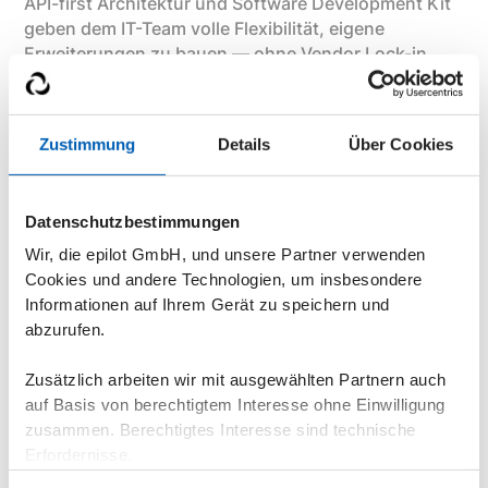
API-first Architektur und Software Development Kit
geben dem IT-Team volle Flexibilität, eigene
Erweiterungen zu bauen — ohne Vendor Lock-in.
Die Plattform wächst mit den technologischen
Möglichkeiten mit, nicht hinter ihnen her.
Zustimmung
Details
Über Cookies
Unabhängigkeit als Prinzip
Datenschutzbestimmungen
Wir, die epilot GmbH, und unsere Partner verwenden
Was sich durch alle drei Ebenen zieht:
Cookies und andere Technologien, um insbesondere
Unabhängigkeit. Unabhängigkeit vom Dienstleister,
Informationen auf Ihrem Gerät zu speichern und
der jede Anpassung als Projekt abrechnet.
abzurufen.
Unabhängigkeit von der IT-Abteilung.
Unabhängigkeit von langen Update-Zyklen, die
Zusätzlich arbeiten wir mit ausgewählten Partnern auch
Monate brauchen, bis eine Gesetzesänderung
auf Basis von berechtigtem Interesse ohne Einwilligung
umgesetzt und live ist.
zusammen. Berechtigtes Interesse sind technische
Erfordernisse.
Das ist kein Versprechen — es ist eine
Architekturentscheidung. Und sie hat messbare