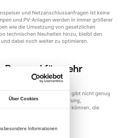
inspeiser und Netzanschlussanfragen ist keine
umpen und PV-Anlagen werden in immer größerer
ben wie die Umsetzung von gesetzlichen
n technischen Neuheiten hinzu, bleibt den
en und dabei noch weiter zu optimieren.
r Personal für mehr
 ihnen, und der Arbeitsmarkt gibt nicht genug
Über Cookies
gebunden — Antragsklassifizierung,
f Aufgaben konzentrieren zu können, die
erschärft dieses Problem.
insbesondere Informationen