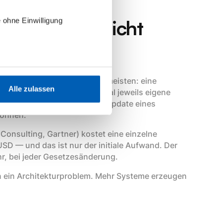
s Problem nicht
 ohne Einwilligung
l. Das Ergebnis kennen die meisten: eine
Alle zulassen
 CRM und Netzanschlussportal jeweils eigene
bunden sind — und bei jedem Update eines
können.
onsulting, Gartner) kostet eine einzelne
SD — und das ist nur der initiale Aufwand. Der
, bei jeder Gesetzesänderung.
rn ein Architekturproblem. Mehr Systeme erzeugen