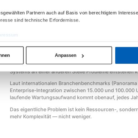
Warum mehr Systeme da
ausgewählten Partnern auch auf Basis von berechtigtem Interesse
resse sind technische Erfordernisse.
lösen
pressum
Der naheliegende Reflex: neue Anforderung, neues Too
ehnen
Anpassen
gewachsene Systemlandschaft, in der ERP, GIS, DMS,
Daten halten, über selbst gebaute Schnittstellen ver
Systems an einer anderen Stelle Probleme entstehen 
Laut internationalen Branchenbenchmarks (Panorama C
Enterprise-Integration zwischen 15.000 und 100.000 U
laufende Wartungsaufwand kommt obenauf, jedes Jahr
Das eigentliche Problem ist kein Ressourcen-, sonde
mehr Komplexität — nicht weniger.