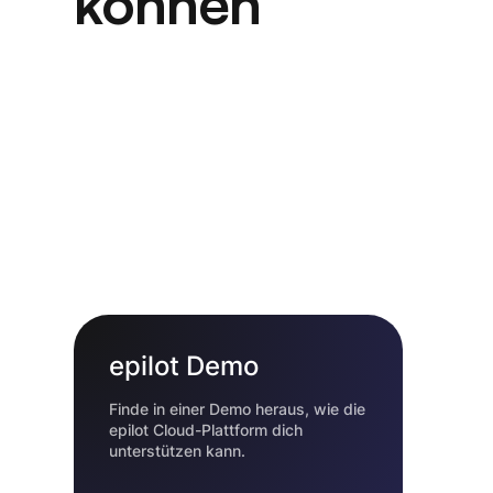
können
epilot Demo
Finde in einer Demo heraus, wie die
epilot Cloud-Plattform dich
unterstützen kann.