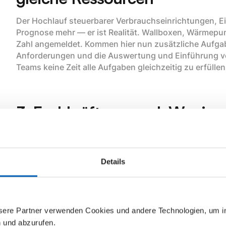
Der Hochlauf steuerbarer Verbrauchseinrichtungen, E
Prognose mehr — er ist Realität. Wallboxen, Wärmep
Zahl angemeldet. Kommen hier nun zusätzliche Aufga
Anforderungen und die Auswertung und Einführung vo
Teams keine Zeit alle Aufgaben gleichzeitig zu erfüll
3. Fachkräftemangel: Wenige
Aufgaben
Alterskohorten gehen in Rente, das Know-how geht mit
Details
Nachwuchs her. Mitarbeitende sind in Routinearbeit 
Dokumentenprüfung, Statusmeldungen — statt sich au
wirklich Expertise brauchen. Jede neue Anforderung v
nsere Partner verwenden Cookies und andere Technologien, um 
n und abzurufen.