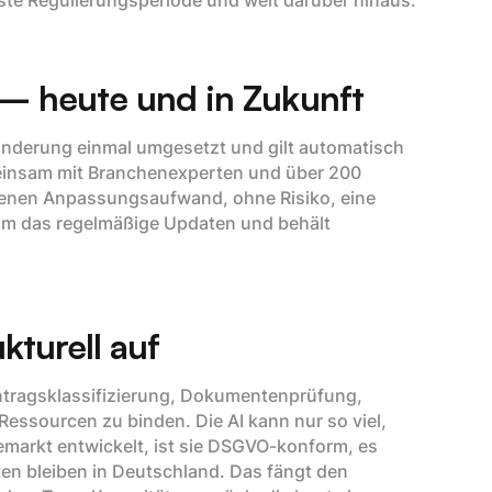
hste Regulierungsperiode und weit darüber hinaus.
 — heute und in Zukunft
sänderung einmal umgesetzt und gilt automatisch
emeinsam mit Branchenexperten und über 200
enen Anpassungsaufwand, ohne Risiko, eine
um das regelmäßige Updaten und behält
kturell auf
Antragsklassifizierung, Dokumentenprüfung,
essourcen zu binden. Die AI kann nur so viel,
iemarkt entwickelt, ist sie DSGVO-konform, es
aten bleiben in Deutschland. Das fängt den