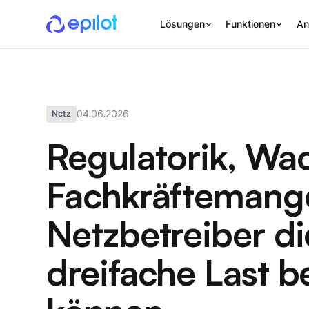
Lösungen
Funktionen
An
04
06
2026
Netz
.
.
Regulatorik, Wa
Fachkräftemang
Netzbetreiber di
dreifache Last b