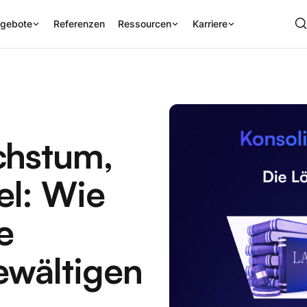
gebote
Referenzen
Ressourcen
Karriere
chstum,
el: Wie
e
ewältigen