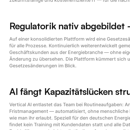
zukunftsfähige und kosteneffiziente IT — für die näc
Regulatorik nativ abgebildet
Auf einer konsolidierten Plattform wird eine Gesetze
für alle Prozesse. Kontinuierlich weiterentwickelt g
Geschäftskunden aus der Energiebranche — ohne eig
Änderung zu übersehen. Die Plattform kümmert sich 
Gesetzesänderungen im Blick.
AI fängt Kapazitätslücken stru
Vertical AI entlastet das Team bei Routineaufgaben: 
Fristmanagement — automatisiert, ohne menschliche R
wie man ihr erlaubt. Speziell für den deutschen Energ
findet kein Training mit Kundendaten statt und alle D