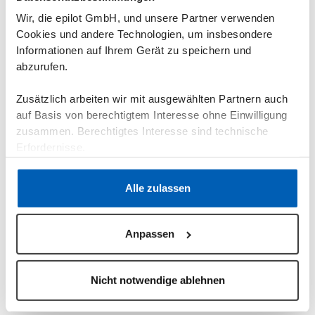
Will Sheldon, Partner bei Expedition Capital
: „Wir
Wir, die epilot GmbH, und unsere Partner verwenden
sind begeistert, mit einem solch leidenschaftlichen
Cookies und andere Technologien, um insbesondere
Team aus Experten und Visionären bei epilot
Informationen auf Ihrem Gerät zu speichern und
zusammenzuarbeiten. Die Energiewirtschaft ist
abzurufen.
dabei, die digitale mit der grünen Transformation zu
verschmelzen – und das starke und effiziente
Zusätzlich arbeiten wir mit ausgewählten Partnern auch
Wachstum von epilot ist ein Beweis für den Wert,
auf Basis von berechtigtem Interesse ohne Einwilligung
von dem die Kunden der Plattform profitieren.”
zusammen. Berechtigtes Interesse sind technische
Erfordernisse.
Datenschutzerklärung
·
Impressum
Alle zulassen
Anpassen
Teile den Artikel
Nicht notwendige ablehnen
Facebook
X (Twitter)
LinkedIn