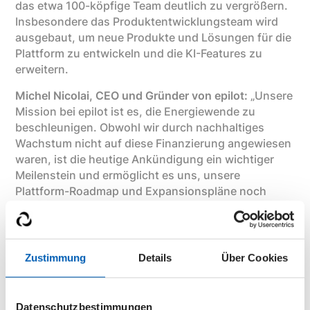
das etwa 100-köpfige Team deutlich zu vergrößern.
Insbesondere das Produktentwicklungsteam wird
ausgebaut, um neue Produkte und Lösungen für die
Plattform zu entwickeln und die KI-Features zu
erweitern.
Michel Nicolai, CEO und Gründer von epilot:
„Unsere
Mission bei epilot ist es, die Energiewende zu
beschleunigen. Obwohl wir durch nachhaltiges
Wachstum nicht auf diese Finanzierung angewiesen
waren, ist die heutige Ankündigung ein wichtiger
Meilenstein und ermöglicht es uns, unsere
Plattform-Roadmap und Expansionspläne noch
schneller umzusetzen. Wir freuen uns, Expedition
als unseren Wachstumsinvestor begrüßen zu
dürfen, da sie das große Potenzial in der
Energiebranche erkennen und über wertvolle
Zustimmung
Details
Über Cookies
Erfahrung in der Skalierung von vertikal
ausgerichteten SaaS-Unternehmen verfügen.”
Datenschutzbestimmungen