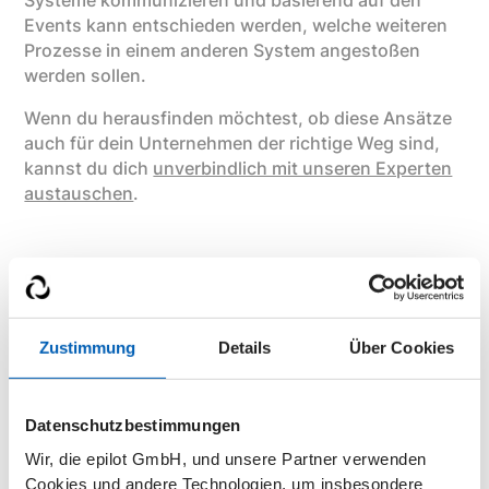
Systeme kommunizieren und basierend auf den
Events kann entschieden werden, welche weiteren
Prozesse in einem anderen System angestoßen
werden sollen.
Wenn du herausfinden möchtest, ob diese Ansätze
auch für dein Unternehmen der richtige Weg sind,
kannst du dich
unverbindlich mit unseren Experten
austauschen
.
Teile den Artikel
Facebook
X (Twitter)
LinkedIn
Zustimmung
Details
Über Cookies
Datenschutzbestimmungen
Wir, die epilot GmbH, und unsere Partner verwenden
epilot Demo
Cookies und andere Technologien, um insbesondere